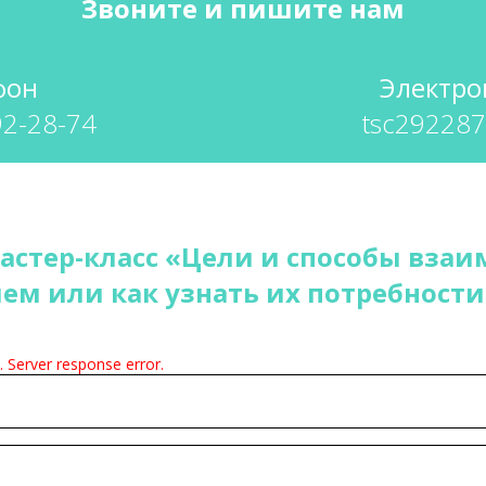
Звоните и пишите нам
фон
Электро
92-28-74
tsc29228
астер-класс
«Цели и способы взаи
ем или как узнать их потребности
. Server response error.