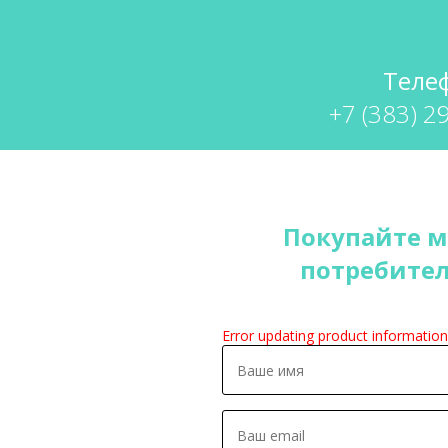
Теле
+7 (383) 2
Покупайте м
потребител
Error updating product information