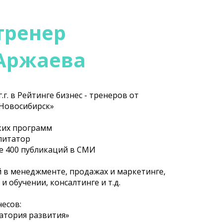
 тренер
 Аржаева
г.г. в Рейтинге бизнес - тренеров от
 Новосибирск»
ких программ
илитатор
ее 400 публикаций в СМИ
 в менеджменте, продажах и маркетинге,
 обучении, консалтинге и т.д.
несов:
атория развития»