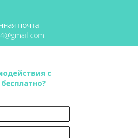
нная почта
74@gmail.com
модействия с
 бесплатно?