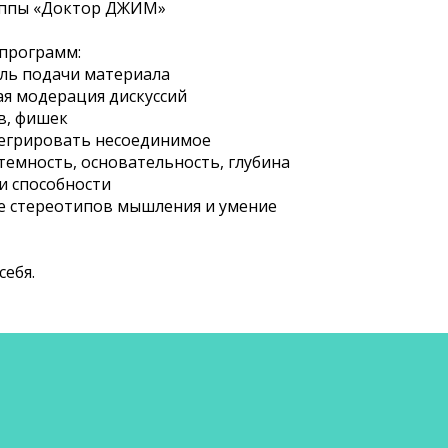
уппы «Доктор ДЖИМ»
 программ:
иль подачи материала
ая модерация дискуссий
ов, фишек
тегрировать несоединимое
стемность, основательность, глубина
 и способности
ие стереотипов мышления и умение
себя.