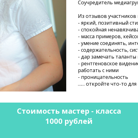
Соучредитель медиагр
Из отзывов участников
- яркий, позитивный ст
- спокойная ненавязчив
- масса примеров, кейс
- умение соединять, ин
- содержательность, си
- дар замечать таланты
- рентгеновское виден
работать с ними
- проницательность
…… откройте что-то для 
Стоимость мастер - класса
1000 рублей