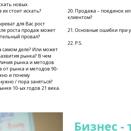
искать новых
 их стоит искать?
20. Продажа – поединок ил
клиентом?
чреват для Вас рост
сле роста продаж может
21. Основные ошибки при 
тельный провал?
22. P.S.
на самом деле? Или может
развития рынка? В чем
ичия рынка и методов
а от рынка и методов 90-
ужно и почему
нужно / пора заняться?
нке 10-ых годов 21 века.
Бизнес -