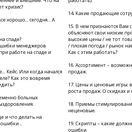
еннее и внешние. Что на
работать).
т кризис?
14. Какие продающие сотр
 все хорошо… сегодня… А
15. В чем признаются Вам 
объясняют свои низкие про
 на спаде?
высокие цены / не тот тов
ошибки менеджеров
/ плохая погода / рынок на
ри работе на спаде и
Как с этим работать?
16. Ассортимент – возможн
е… Кейс. Или когда начался
продаж.
еле? Как это вовремя
едить?
17. Цены и ценовые игры:
роста продаж. О скидках и 
ременно больных
ыздоровления.
18. Приемы стимулировани
неценовые.
де и что делать на
 ошибки…
19. Скрипты – какие долж
ошибки.