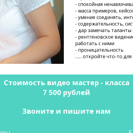
- спокойная ненавязчив
- масса примеров, кейс
- умение соединять, ин
- содержательность, си
- дар замечать таланты
- рентгеновское виден
работать с ними
- проницательность
…… откройте что-то для 
Стоимость видео мастер - класса
7 500 рублей
Звоните и пишите нам
фон
E