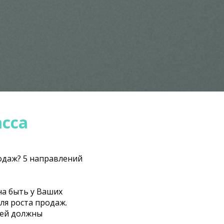
асса
родаж? 5 направлений
на быть у Ваших
я роста продаж.
ней должны