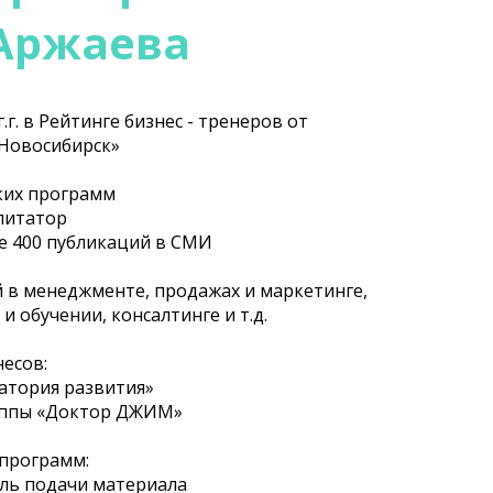
 Аржаева
г.г. в Рейтинге бизнес - тренеров от
 Новосибирск»
ких программ
илитатор
ее 400 публикаций в СМИ
 в менеджменте, продажах и маркетинге,
 обучении, консалтинге и т.д.
несов:
атория развития»
уппы «Доктор ДЖИМ»
 программ:
иль подачи материала