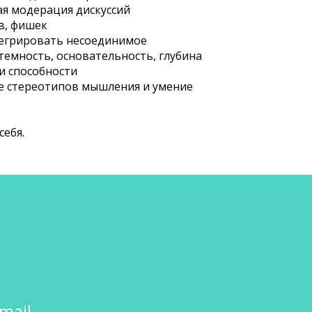
ая модерация дискуссий
ов, фишек
тегрировать несоединимое
стемность, основательность, глубина
 и способности
ие стереотипов мышления и умение
себя.
mail