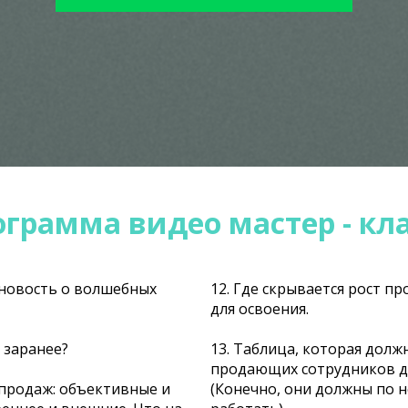
грамма видео мастер - кл
 новость о волшебных
12. Где скрывается рост п
для освоения.
 заранее?
13. Таблица, которая долж
продающих сотрудников дл
 продаж: объективные и
(Конечно, они должны по 