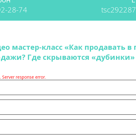
92-28-74
tsc29228
ео мастер-класс
«Как продавать в 
одажи? Где скрываются «дубинки»
. Server response error.