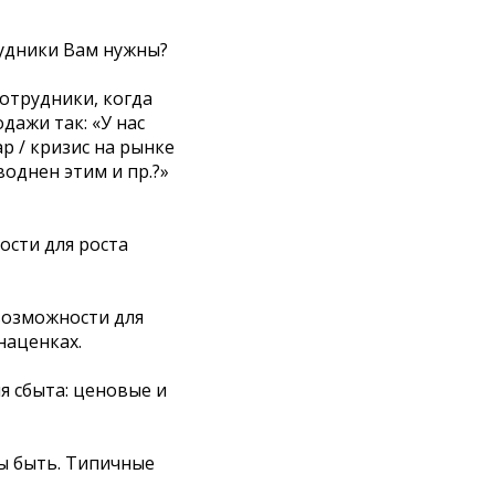
удники Вам нужны?
сотрудники, когда
дажи так: «У нас
ар / кризис на рынке
воднен этим и пр.?»
ости для роста
 возможности для
наценках.
я сбыта: ценовые и
ны быть. Типичные